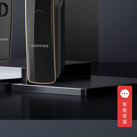
智
能
客
服