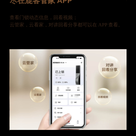
尽在鹿客管家 APP
打
变
查看门锁动态信息，回看视频；
可通
云管家，云看家，对讲回看分享都可以在 APP 查看。
门
贴