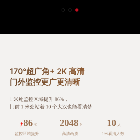
170°超广角+ 2K 高清
门外监控更广更清晰
1 米处监控区域提升 86%，
门前 1 米处站着 10 个大汉也能看清楚
86
2048
10
%
P
人
监控区域提升
高清画质
1米看清人数