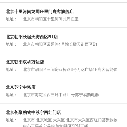
北京十里河闽龙周庄里门鹿客旗舰店
地址：
北京市朝阳区十里河闽龙周庄里
北京朝阳长楹天街西区B1店
地址：
北京市朝阳区常通路1号院长楹天街西区B1
北京朝阳双桥万达店
地址：
北京市朝阳区三间房双桥路3号万达广场1F鹿客智能锁
北京苏宁中塔店
地址：
北京市海淀区西三环中路11号苏宁易购电器
北京荟聚购物中苏宁西红门店
地址：
北京市 北京城区 大兴区 北京市大兴区西红门荟聚购物
中心三层苏宁易购 智能锁区SPM三楼