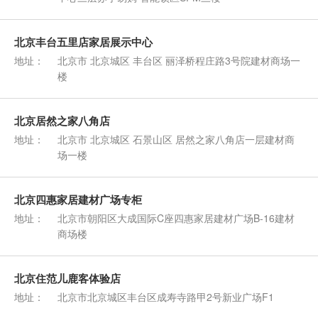
北京丰台五里店家居展示中心
地址：
北京市 北京城区 丰台区 丽泽桥程庄路3号院建材商场一
楼
北京居然之家八角店
地址：
北京市 北京城区 石景山区 居然之家八角店一层建材商
场一楼
北京四惠家居建材广场专柜
地址：
北京市朝阳区大成国际C座四惠家居建材广场B-16建材
商场楼
北京住范儿鹿客体验店
地址：
北京市北京城区丰台区成寿寺路甲2号新业广场F1