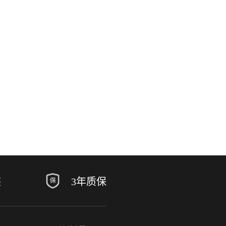
装
3年质保