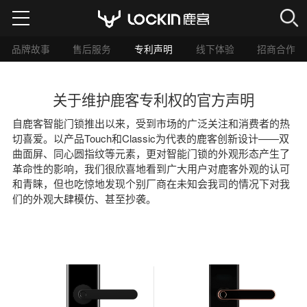
品牌故事
售后服务
专利声明
线下体验
招商合作
智能门锁
关于维护鹿客专利权的官方声明
服务支持
自鹿客智能门锁推出以来，受到市场的广泛关注和消费者的热
切喜爱。以产品Touch和Classic为代表的鹿客创新设计——双
曲面屏、同心圆指纹等元素，更对智能门锁的外观形态产生了
经销代理
革命性的影响，我们很欣喜地看到广大用户对鹿客外观的认可
和青睐，但也吃惊地发现个别厂商在未知会我司的情况下对我
们的外观大肆模仿、甚至抄袭。
公司首页