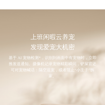
上班闲暇云养宠
发现爱宠大机密
基于 AI 宠物检测*，识别到画面中有宠物时，立即
推发送通知。摄像机记录宠物精彩瞬间，铲屎官还
可对宠物喊话：隔空逗宠，或者阻止“小主子”拆
家。