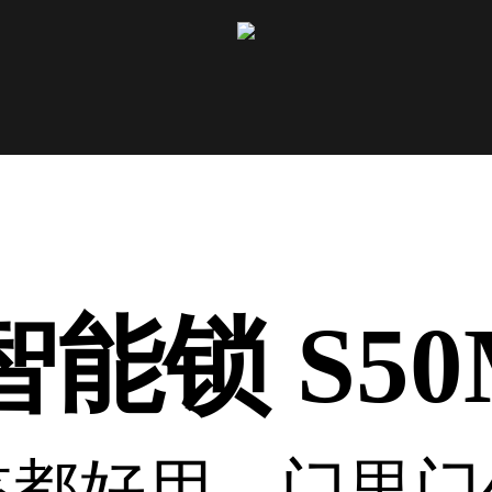
能锁 S50M
孩都好用，门里门